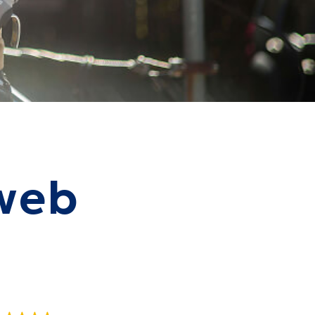
ns fait appel à BT
ication pour la
 web
on de notre site
 le référencement et
en sommes très
P
t, à l'écoute et
ement dispo, je
mmande, merci
rice Bordonne
iance Déco 83