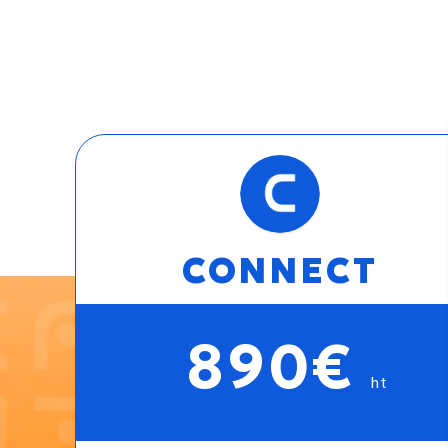
CONNECT
890€
ht