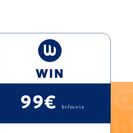
WIN
99€
ht/mois