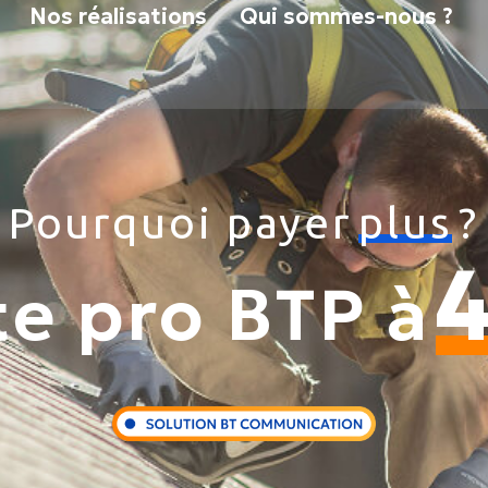
Nos réalisations
Qui sommes-nous ?
Pourquoi payer
plus
?
te pro BTP à