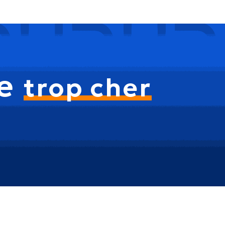
te
trop cher