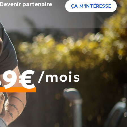
Devenir partenaire
ÇA M'INTÉRESSE
49€
/mois