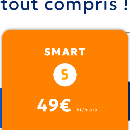
tout compris !
SMART
49€
ht/mois